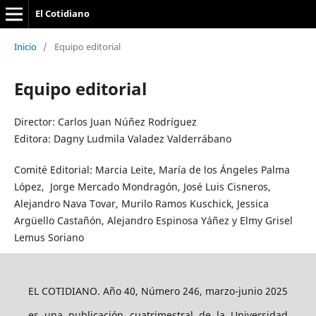
El Cotidiano
Inicio
/
Equipo editorial
Equipo editorial
Director: Carlos Juan Núñez Rodríguez
Editora: Dagny Ludmila Valadez Valderrábano
Comité Editorial: Marcia Leite, María de los Ángeles Palma
López, Jorge Mercado Mondragón, José Luis Cisneros,
Alejandro Nava Tovar, Murilo Ramos Kuschick, Jessica
Argüello Castañón, Alejandro Espinosa Yáñez y Elmy Grisel
Lemus Soriano
EL COTIDIANO. Año 40, Número 246, marzo-junio 2025
es una publicación cuatrimestral de la Universidad