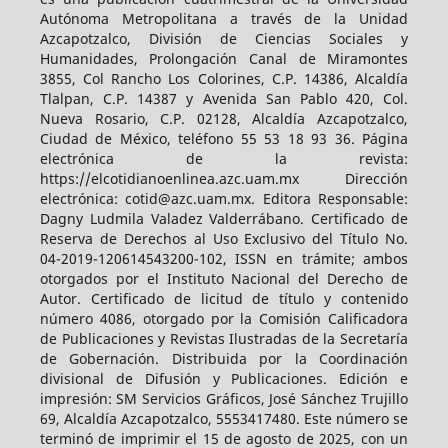
Autónoma Metropolitana a través de la Unidad
Azcapotzalco, División de Ciencias Sociales y
Humanidades, Prolongación Canal de Miramontes
3855, Col Rancho Los Colorines, C.P. 14386, Alcaldía
Tlalpan, C.P. 14387 y Avenida San Pablo 420, Col.
Nueva Rosario, C.P. 02128, Alcaldía Azcapotzalco,
Ciudad de México, teléfono 55 53 18 93 36. Página
electrónica de la revista:
https://elcotidianoenlinea.azc.uam.mx Dirección
electrónica: cotid@azc.uam.mx. Editora Responsable:
Dagny Ludmila Valadez Valderrábano. Certificado de
Reserva de Derechos al Uso Exclusivo del Título No.
04-2019-120614543200-102, ISSN en trámite; ambos
otorgados por el Instituto Nacional del Derecho de
Autor. Certificado de licitud de título y contenido
número 4086, otorgado por la Comisión Calificadora
de Publicaciones y Revistas Ilustradas de la Secretaría
de Gobernación. Distribuida por la Coordinación
divisional de Difusión y Publicaciones. Edición e
impresión: SM Servicios Gráficos, José Sánchez Trujillo
69, Alcaldía Azcapotzalco, 5553417480. Este número se
terminó de imprimir el 15 de agosto de 2025, con un