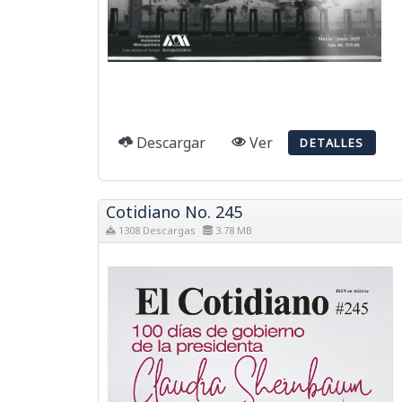
Descargar
Ver
DETALLES
Cotidiano No. 245
1308 Descargas
3.78 MB