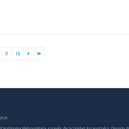
9
10
 2025
dad Autónoma Metropolitana a través de la Unidad Azcapotzalco, División 