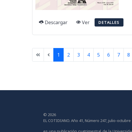
Descargar
Ver
DETALLES
1
2
3
4
5
6
7
8
© 2026
EL COTIDIANO. Año 41, Número 247, julio-octubre
es una publicación cuatrimestral de la Universi