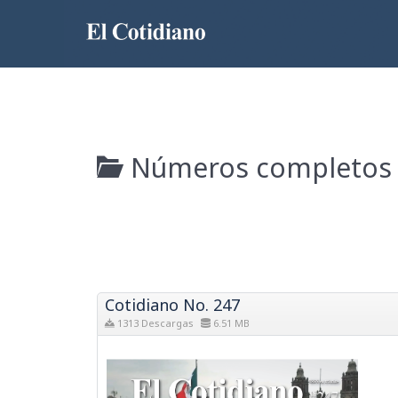
Números completos
Cotidiano No. 247
1313 Descargas
6.51 MB