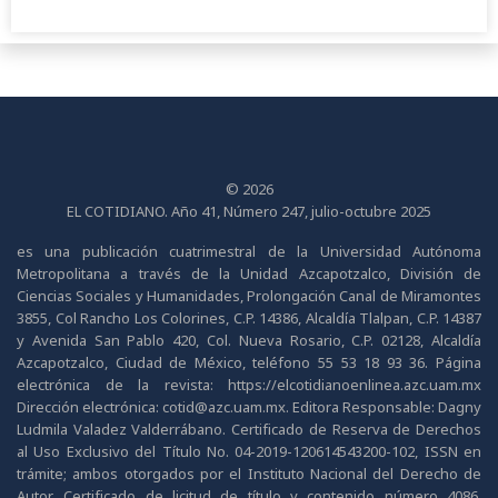
© 2026
EL COTIDIANO. Año 41, Número 247, julio-octubre 2025
es una publicación cuatrimestral de la Universidad Autónoma
Metropolitana a través de la Unidad Azcapotzalco, División de
Ciencias Sociales y Humanidades, Prolongación Canal de Miramontes
3855, Col Rancho Los Colorines, C.P. 14386, Alcaldía Tlalpan, C.P. 14387
y Avenida San Pablo 420, Col. Nueva Rosario, C.P. 02128, Alcaldía
Azcapotzalco, Ciudad de México, teléfono 55 53 18 93 36. Página
electrónica de la revista: https://elcotidianoenlinea.azc.uam.mx
Dirección electrónica: cotid@azc.uam.mx. Editora Responsable: Dagny
Ludmila Valadez Valderrábano. Certificado de Reserva de Derechos
al Uso Exclusivo del Título No. 04-2019-120614543200-102, ISSN en
trámite; ambos otorgados por el Instituto Nacional del Derecho de
Autor. Certificado de licitud de título y contenido número 4086,