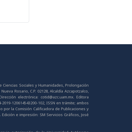
de Ciencias Sociales y Humanidades, Prolongación
 Nueva Rosario, C.P. 02128, Alcaldía Azcapotzalco,
irección electrónica: cotid@azc.uam.mx. Editora
04-2019-120614543200-102, ISSN en trámite; ambos
do por la Comisión Calificadora de Publicaciones y
. Edición e impresión: SM Servicios Gráficos, José