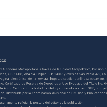
 2025
dad Autónoma Metropolitana a través de la Unidad Azcapotzalco, División 
s, C.P. 14386, Alcaldía Tlalpan, C.P. 14387 y Avenida San Pablo 420, Col.
ina electrónica de la revista: https://elcotidianoenlinea.azc.uam.mx D
. Certificado de Reserva de Derechos al Uso Exclusivo del Título No. 
e Autor. Certificado de licitud de título y contenido número 4086, otorga
ón. Distribuida por la Coordinación divisional de Difusión y Publicaciones
7480.
ariamente reflejan la postura del editor de la publicación.