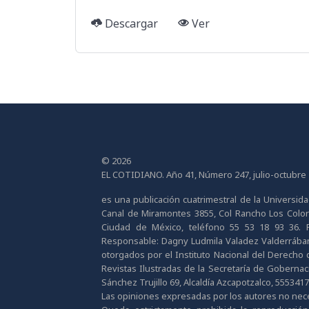
Descargar
Ver
© 2026
EL COTIDIANO. Año 41, Número 247, julio-octubre
es una publicación cuatrimestral de la Universi
Canal de Miramontes 3855, Col Rancho Los Colorine
Ciudad de México, teléfono 55 53 18 93 36. Pág
Responsable: Dagny Ludmila Valadez Valderrábano
otorgados por el Instituto Nacional del Derecho d
Revistas Ilustradas de la Secretaría de Gobernaci
Sánchez Trujillo 69, Alcaldía Azcapotzalco, 555341
Las opiniones expresadas por los autores no neces