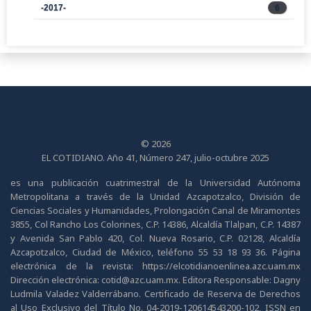
-2017-
6
© 2026
EL COTIDIANO. Año 41, Número 247, julio-octubre 2025
es una publicación cuatrimestral de la Universidad Autónoma
Metropolitana a través de la Unidad Azcapotzalco, División de
Ciencias Sociales y Humanidades, Prolongación Canal de Miramontes
3855, Col Rancho Los Colorines, C.P. 14386, Alcaldía Tlalpan, C.P. 14387
y Avenida San Pablo 420, Col. Nueva Rosario, C.P. 02128, Alcaldía
Azcapotzalco, Ciudad de México, teléfono 55 53 18 93 36. Página
electrónica de la revista: https://elcotidianoenlinea.azc.uam.mx
Dirección electrónica: cotid@azc.uam.mx. Editora Responsable: Dagny
Ludmila Valadez Valderrábano. Certificado de Reserva de Derechos
al Uso Exclusivo del Título No. 04-2019-120614543200-102, ISSN en