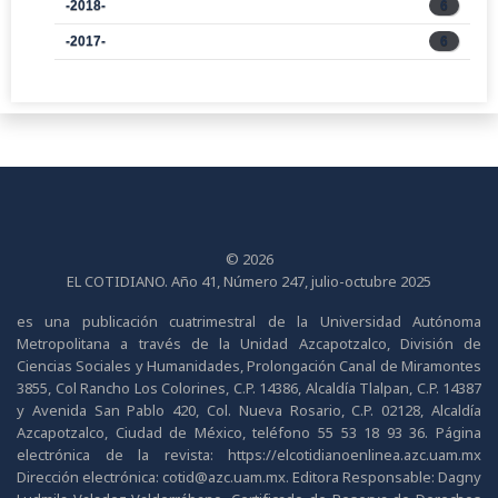
-2018-
6
-2017-
6
© 2026
EL COTIDIANO. Año 41, Número 247, julio-octubre 2025
es una publicación cuatrimestral de la Universidad Autónoma
Metropolitana a través de la Unidad Azcapotzalco, División de
Ciencias Sociales y Humanidades, Prolongación Canal de Miramontes
3855, Col Rancho Los Colorines, C.P. 14386, Alcaldía Tlalpan, C.P. 14387
y Avenida San Pablo 420, Col. Nueva Rosario, C.P. 02128, Alcaldía
Azcapotzalco, Ciudad de México, teléfono 55 53 18 93 36. Página
electrónica de la revista: https://elcotidianoenlinea.azc.uam.mx
Dirección electrónica: cotid@azc.uam.mx. Editora Responsable: Dagny