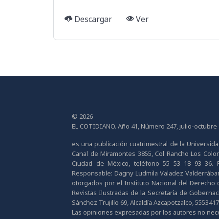
Descargar
Ver
© 2026
EL COTIDIANO. Año 41, Número 247, julio-octubre
es una publicación cuatrimestral de la Universi
Canal de Miramontes 3855, Col Rancho Los Colorine
Ciudad de México, teléfono 55 53 18 93 36. Pág
Responsable: Dagny Ludmila Valadez Valderrábano
otorgados por el Instituto Nacional del Derecho d
Revistas Ilustradas de la Secretaría de Gobernaci
Sánchez Trujillo 69, Alcaldía Azcapotzalco, 555341
Las opiniones expresadas por los autores no neces