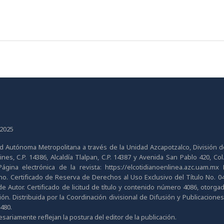
 2025
dad Autónoma Metropolitana a través de la Unidad Azcapotzalco, División 
s, C.P. 14386, Alcaldía Tlalpan, C.P. 14387 y Avenida San Pablo 420, Col.
ina electrónica de la revista: https://elcotidianoenlinea.azc.uam.mx D
. Certificado de Reserva de Derechos al Uso Exclusivo del Título No. 
e Autor. Certificado de licitud de título y contenido número 4086, otorga
ón. Distribuida por la Coordinación divisional de Difusión y Publicaciones
7480.
ariamente reflejan la postura del editor de la publicación.