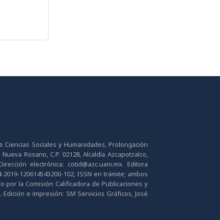
de Ciencias Sociales y Humanidades, Prolongación
 Nueva Rosario, C.P. 02128, Alcaldía Azcapotzalco,
irección electrónica: cotid@azc.uam.mx. Editora
04-2019-120614543200-102, ISSN en trámite; ambos
do por la Comisión Calificadora de Publicaciones y
. Edición e impresión: SM Servicios Gráficos, José