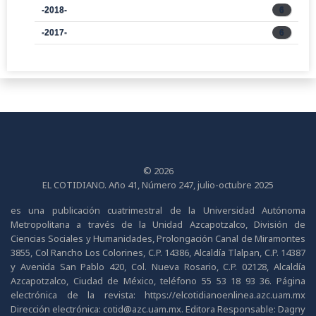
-2018-
6
-2017-
6
© 2026
EL COTIDIANO. Año 41, Número 247, julio-octubre 2025
es una publicación cuatrimestral de la Universidad Autónoma
Metropolitana a través de la Unidad Azcapotzalco, División de
Ciencias Sociales y Humanidades, Prolongación Canal de Miramontes
3855, Col Rancho Los Colorines, C.P. 14386, Alcaldía Tlalpan, C.P. 14387
y Avenida San Pablo 420, Col. Nueva Rosario, C.P. 02128, Alcaldía
Azcapotzalco, Ciudad de México, teléfono 55 53 18 93 36. Página
electrónica de la revista: https://elcotidianoenlinea.azc.uam.mx
Dirección electrónica: cotid@azc.uam.mx. Editora Responsable: Dagny